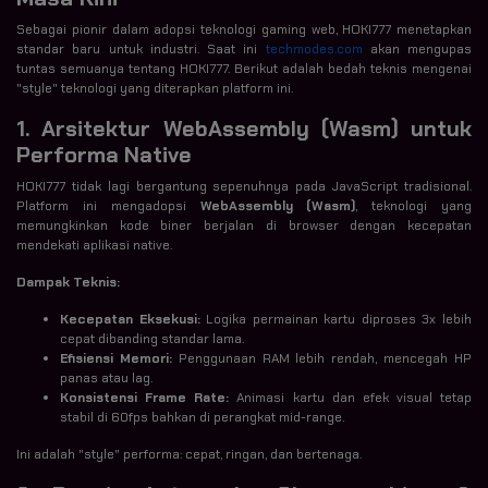
Sebagai pionir dalam adopsi teknologi gaming web, HOKI777 menetapkan
standar baru untuk industri. Saat ini
techmodes.com
akan mengupas
tuntas semuanya tentang HOKI777. Berikut adalah bedah teknis mengenai
"style" teknologi yang diterapkan platform ini.
1. Arsitektur WebAssembly (Wasm) untuk
Performa Native
HOKI777 tidak lagi bergantung sepenuhnya pada JavaScript tradisional.
Platform ini mengadopsi
WebAssembly (Wasm)
, teknologi yang
memungkinkan kode biner berjalan di browser dengan kecepatan
mendekati aplikasi native.
Dampak Teknis:
Kecepatan Eksekusi:
Logika permainan kartu diproses 3x lebih
cepat dibanding standar lama.
Efisiensi Memori:
Penggunaan RAM lebih rendah, mencegah HP
panas atau lag.
Konsistensi Frame Rate:
Animasi kartu dan efek visual tetap
stabil di 60fps bahkan di perangkat mid-range.
Ini adalah "style" performa: cepat, ringan, dan bertenaga.