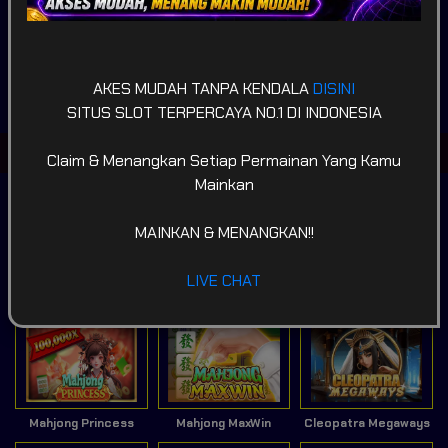
POPULAR
SLOT
LIVE GAME
CASINO
AKES MUDAH TANPA KENDALA
DISINI
SPORTSBOOK
LOTTERY
POKER
ARCADE
SITUS SLOT TERPERCAYA NO.1 DI INDONESIA
Game Terpopuler
Claim & Menangkan Setiap Permainan Yang Kamu
Mainkan
MAINKAN & MENANGKAN!!
LIVE CHAT
Fortune of Olympus
Mahjong Ways 2
Kirin Mahjong Ultra
Mahjong Princess
Mahjong MaxWin
Cleopatra Megaways