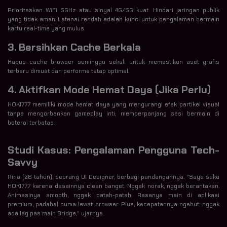
Prioritaskan WiFi 5GHz atau sinyal 4G/5G kuat. Hindari jaringan publik
yang tidak aman. Latensi rendah adalah kunci untuk pengalaman bermain
kartu real-time yang mulus.
3. Bersihkan Cache Berkala
Hapus cache browser seminggu sekali untuk memastikan aset grafis
terbaru dimuat dan performa tetap optimal.
4. Aktifkan Mode Hemat Daya (Jika Perlu)
HOKI777 memiliki mode hemat daya yang mengurangi efek partikel visual
tanpa mengorbankan gameplay inti, memperpanjang sesi bermain di
baterai terbatas.
Studi Kasus: Pengalaman Pengguna Tech-
Savvy
Rina (26 tahun), seorang UI Designer, berbagi pandangannya. "Saya suka
HOKI777 karena desainnya clean banget. Nggak norak, nggak berantakan.
Animasinya smooth, nggak patah-patah. Rasanya main di aplikasi
premium, padahal cuma lewat browser. Plus, kecepatannya ngebut, nggak
ada lag pas main Bridge," ujarnya.