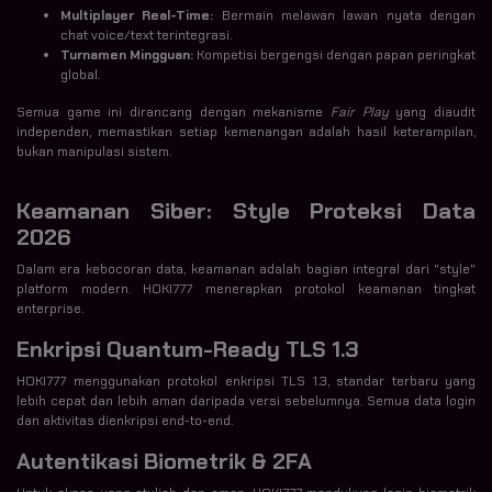
Multiplayer Real-Time:
Bermain melawan lawan nyata dengan
chat voice/text terintegrasi.
Turnamen Mingguan:
Kompetisi bergengsi dengan papan peringkat
global.
Semua game ini dirancang dengan mekanisme
Fair Play
yang diaudit
independen, memastikan setiap kemenangan adalah hasil keterampilan,
bukan manipulasi sistem.
Keamanan Siber: Style Proteksi Data
2026
Dalam era kebocoran data, keamanan adalah bagian integral dari "style"
platform modern. HOKI777 menerapkan protokol keamanan tingkat
enterprise.
Enkripsi Quantum-Ready TLS 1.3
HOKI777 menggunakan protokol enkripsi TLS 1.3, standar terbaru yang
lebih cepat dan lebih aman daripada versi sebelumnya. Semua data login
dan aktivitas dienkripsi end-to-end.
Autentikasi Biometrik & 2FA